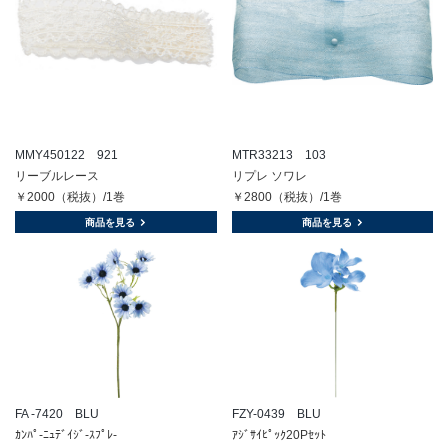
MMY450122 921
MTR33213 103
リーブルレース
リプレ ソワレ
￥2000（税抜）/1巻
￥2800（税抜）/1巻
商品を見る
商品を見る
FA -7420 BLU
FZY-0439 BLU
ｶﾝﾊﾟ-ﾆｭﾃﾞｲｼﾞ-ｽﾌﾟﾚ-
ｱｼﾞｻｲﾋﾟｯｸ20Pｾｯﾄ