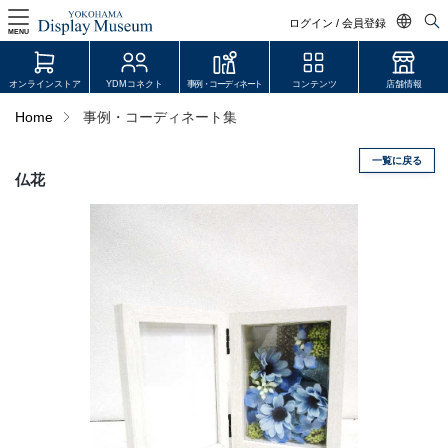
ログイン / 会員登録
MENU
日本語
オンラインストア
YDMコネクト
事例・コーディネート
コンテンツ
店舗情報
English
Home
事例・コーディネート集
中文简体
一覧に戻る
ログイン・会員登録
仏花
オンラインストア
YDM Connect
会員登録・取引申請
リンク
JDCA(ディスプレイスクール)