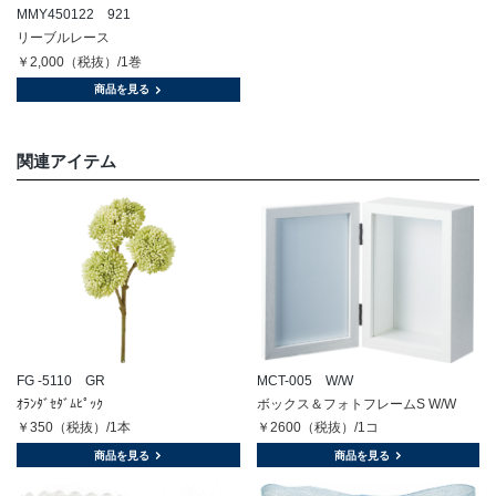
MMY450122 921
リーブルレース
￥2,000（税抜）/1巻
商品を見る
関連アイテム
FG -5110 GR
MCT-005 W/W
ｵﾗﾝﾀﾞｾﾀﾞﾑﾋﾟｯｸ
ボックス＆フォトフレームS W/W
￥350（税抜）/1本
￥2600（税抜）/1コ
商品を見る
商品を見る