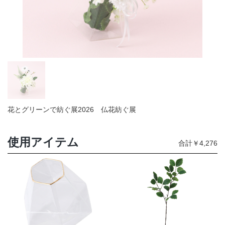
店舗情報・営業日
会社情報
採用情報
お問い合わせ
花とグリーンで紡ぐ展2026 仏花紡ぐ展
プライバシーポリシー
使用アイテム
合計￥4,276
OFFICIAL SNS