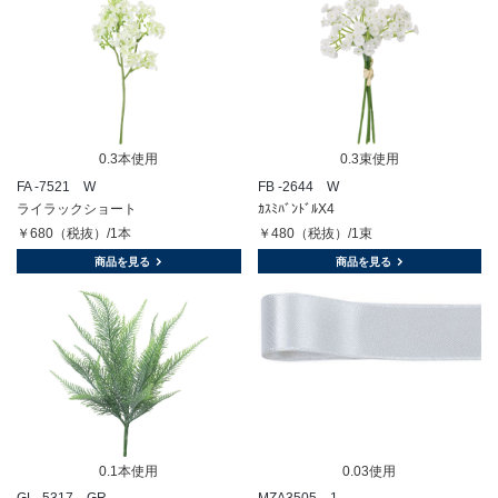
0.3本使用
0.3束使用
FA -7521 W
FB -2644 W
ライラックショート
ｶｽﾐﾊﾞﾝﾄﾞﾙX4
￥680（税抜）/1本
￥480（税抜）/1束
商品を見る
商品を見る
0.1本使用
0.03使用