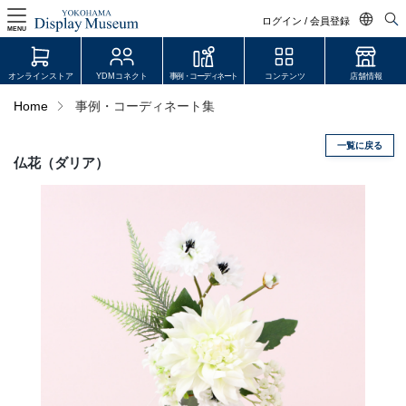
ログイン / 会員登録
MENU
日本語
オンラインストア
YDMコネクト
事例・コーディネート
コンテンツ
店舗情報
English
Home
事例・コーディネート集
中文简体
一覧に戻る
ログイン・会員登録
仏花（ダリア）
オンラインストア
YDM Connect
会員登録・取引申請
リンク
JDCA(ディスプレイスクール)