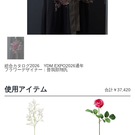
店舗情報・営業日
会社情報
採用情報
お問い合わせ
総合カタログ2026 YDM EXPO2026通年
プライバシーポリシー
フラワーデザイナー：曾我部翔氏
使用アイテム
合計￥37,420
OFFICIAL SNS