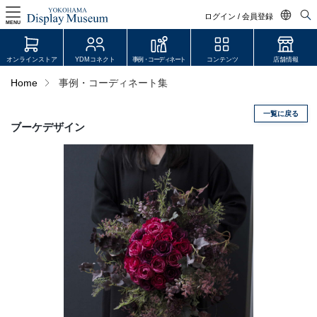
ログイン / 会員登録
MENU
日本語
オンラインストア
YDMコネクト
事例・コーディネート
コンテンツ
店舗情報
English
Home
事例・コーディネート集
中文简体
一覧に戻る
ログイン・会員登録
ブーケデザイン
オンラインストア
YDM Connect
会員登録・取引申請
リンク
JDCA(ディスプレイスクール)