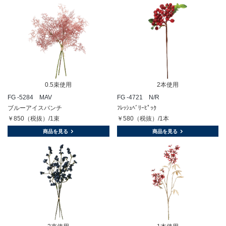
0.5束使用
2本使用
FG -5284 MAV
FG -4721 N/R
ブルーアイスバンチ
ﾌﾚｯｼｭﾍﾞﾘｰﾋﾟｯｸ
￥850（税抜）/1束
￥580（税抜）/1本
商品を見る
商品を見る