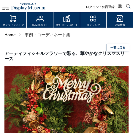
ログイン / 会員登録
MENU
日本語
オンラインストア
YDMコネクト
事例・コーディネート
コンテンツ
店舗情報
English
Home
事例・コーディネート集
中文简体
一覧に戻る
ログイン・会員登録
アーティフィシャルフラワーで彩る、華やかなクリスマスリ
ース
オンラインストア
YDM Connect
会員登録・取引申請
リンク
JDCA(ディスプレイスクール)