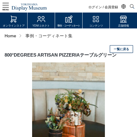
ログイン / 会員登録
MENU
日本語
オンラインストア
YDMコネクト
事例・コーディネート
コンテンツ
店舗情報
English
Home
事例・コーディネート集
中文简体
一覧に戻る
ログイン・会員登録
800°DEGREES ARTISAN PIZZERIAテーブルグリーン
オンラインストア
YDM Connect
会員登録・取引申請
リンク
JDCA(ディスプレイスクール)