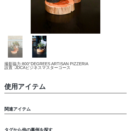
店舗情報・営業日
会社情報
採用情報
お問い合わせ
撮影協力:800°DEGREES ARTISAN PIZZERIA
プライバシーポリシー
設置 :JDCAビジネスマスターコース
使用アイテム
OFFICIAL SNS
関連アイテム
タグから他の事例を探す