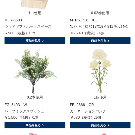
1コ使用
0.03巻使用
MCY-0583
MTR51716 811
ウッドギフトボックスベース
ｺｯﾄﾝ･ﾊﾋﾟﾈｽ ﾔｸ13X18M 811ﾅﾁｭﾗﾙﾛｰｽﾞ
￥900（税抜）/1コ
￥2,740（税抜）/1巻
商品を見る
商品を見る
0.2本使用
1個使用
FG -5403 W
FB -2666 CR
ハーブミックスブッシュ
カーネーションバンチ
￥1,500（税抜）/1本
￥580（税抜）/1個
商品を見る
商品を見る