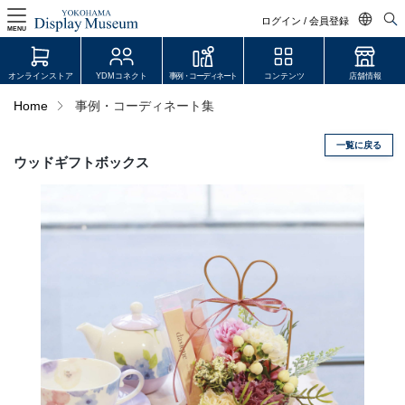
ログイン / 会員登録
MENU
日本語
オンラインストア
YDMコネクト
事例・コーディネート
コンテンツ
店舗情報
English
Home
事例・コーディネート集
中文简体
一覧に戻る
ログイン・会員登録
ウッドギフトボックス
オンラインストア
YDM Connect
会員登録・取引申請
リンク
JDCA(ディスプレイスクール)