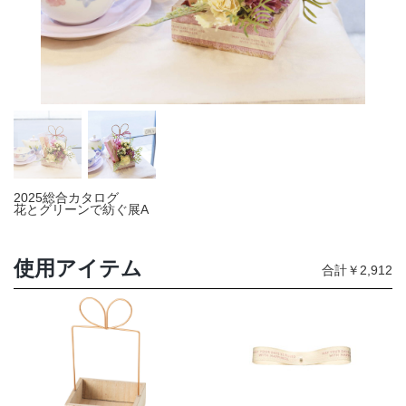
店舗情報・営業日
会社情報
採用情報
お問い合わせ
2025総合カタログ
プライバシーポリシー
花とグリーンで紡ぐ展A
使用アイテム
合計￥2,912
OFFICIAL SNS