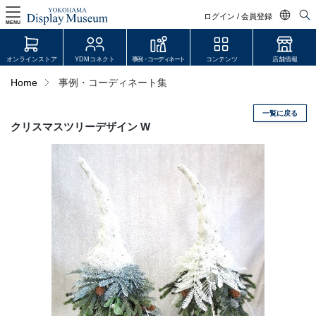
ログイン / 会員登録
MENU
日本語
オンラインストア
YDMコネクト
事例・コーディネート
コンテンツ
店舗情報
English
Home
事例・コーディネート集
中文简体
一覧に戻る
ログイン・会員登録
クリスマスツリーデザイン W
オンラインストア
YDM Connect
会員登録・取引申請
リンク
JDCA(ディスプレイスクール)