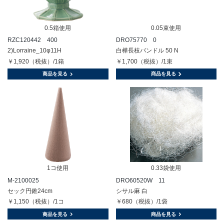
0.5箱使用
0.05束使用
RZC120442 400
DRO75770 0
2)Lorraine_10φ11H
白樺長枝バンドル 50 N
￥1,920（税抜）/1箱
￥1,700（税抜）/1束
商品を見る
商品を見る
1コ使用
0.33袋使用
M-2100025
DRO60520W 11
セック円錐24cm
シサル麻 白
￥1,150（税抜）/1コ
￥680（税抜）/1袋
商品を見る
商品を見る