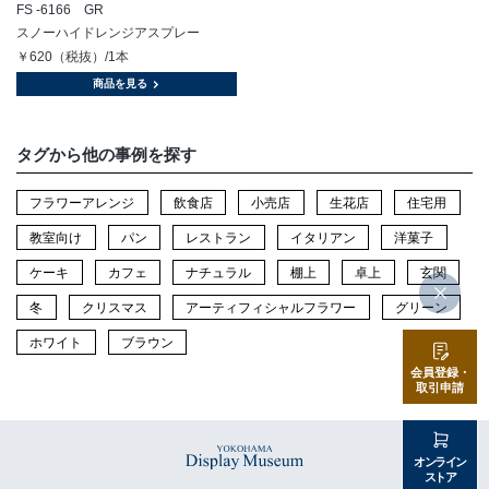
FS -6166 GR
スノーハイドレンジアスプレー
￥620（税抜）/1本
商品を見る
タグから他の事例を探す
フラワーアレンジ
飲食店
小売店
生花店
住宅用
教室向け
パン
レストラン
イタリアン
洋菓子
ケーキ
カフェ
ナチュラル
棚上
卓上
玄関
冬
クリスマス
アーティフィシャルフラワー
グリーン
ホワイト
ブラウン
会員登録・
取引申請
オンライン
ストア