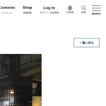
Contents
Shop
Log In
日本語
検索
ログイン / 会員登録
コンテンツ
店舗情報
MENU
日本語
Green
English
施工・グリーン
完成品
プリザーブドフラワー
一覧に戻る
中文简体
Coordinate
コーディネート
リボン
ラッピング・梱包資材
会員登録・取引申請
Arrange/Craft
アレンジ・クラフト
正月雑貨
その他
Staff blog
スタッフブログ
会社情報
什器・スタンド・ベース