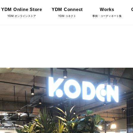
YDM Online Store
YDM Connect
Works
YDM オンラインストア
YDM コネクト
事例・コーディネート集
インテリアグリーン（鉢
リーン
物）
ース・鉢カバ
花資材
YDM Connect
雑貨
クリスマス雑貨
店舗情報・営業日
ョンアイテム
家具