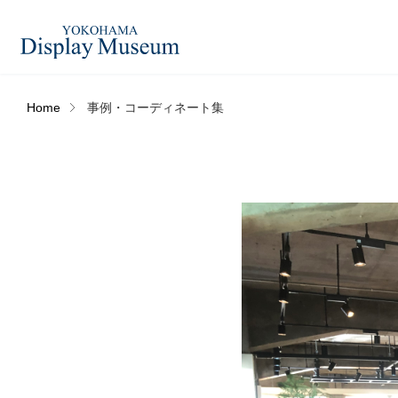
Home
事例・コーディネート集
造花（アーティフィシャ
フェイクグ
ルフラワー）
ログイン・会員登録
フラワーベ
ドライフラワー
ー
オンラインストア
コーディネートセット
ハロウィン
リンク
JDCA(ディスプレイスクール)
アウトレットアイテム
デコレーシ