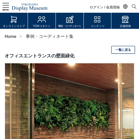
ログイン / 会員登録
MENU
日本語
オンラインストア
YDMコネクト
事例・コーディネート
コンテンツ
店舗情報
English
Home
事例・コーディネート集
中文简体
一覧に戻る
ログイン・会員登録
オフィスエントランスの壁面緑化
オンラインストア
YDM Connect
会員登録・取引申請
リンク
JDCA(ディスプレイスクール)