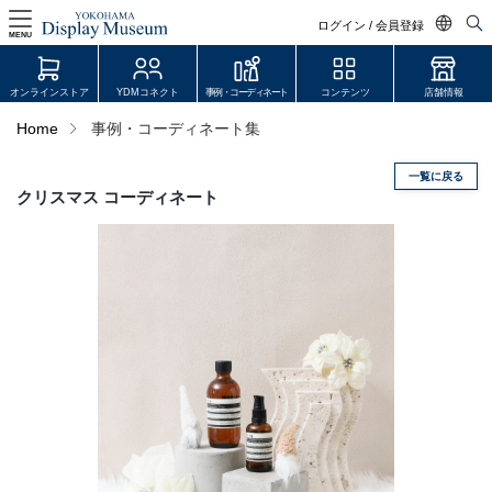
ログイン / 会員登録
MENU
日本語
オンラインストア
YDMコネクト
事例・コーディネート
コンテンツ
店舗情報
English
Home
事例・コーディネート集
中文简体
一覧に戻る
ログイン・会員登録
クリスマス コーディネート
オンラインストア
YDM Connect
会員登録・取引申請
リンク
JDCA(ディスプレイスクール)