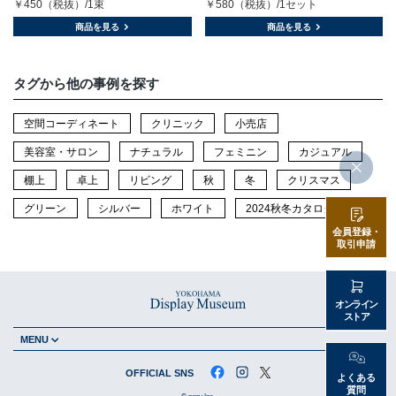
￥450（税抜）/1束
￥580（税抜）/1セット
商品を見る
商品を見る
タグから他の事例を探す
空間コーディネート
クリニック
小売店
美容室・サロン
ナチュラル
フェミニン
カジュアル
棚上
卓上
リビング
秋
冬
クリスマス
グリーン
シルバー
ホワイト
2024秋冬カタログ
会員登録・
取引申請
オンライン
ストア
MENU
OFFICIAL SNS
よくある
質問