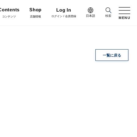
Contents
Shop
Log In
日本語
検索
ログイン / 会員登録
コンテンツ
店舗情報
MENU
日本語
Green
English
施工・グリーン
完成品
プリザーブドフラワー
一覧に戻る
中文简体
Coordinate
コーディネート
リボン
ラッピング・梱包資材
会員登録・取引申請
Arrange/Craft
アレンジ・クラフト
正月雑貨
その他
Staff blog
スタッフブログ
会社情報
什器・スタンド・ベース