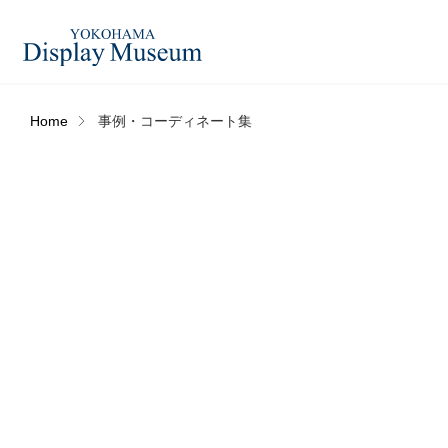
Home
事例・コーディネート集
造花（アーティフィシャ
フェイクグ
ルフラワー）
ログイン・会員登録
フラワーベ
ドライフラワー
ー
オンラインストア
コーディネートセット
ハロウィン
リンク
JDCA(ディスプレイスクール)
アウトレットアイテム
デコレーシ