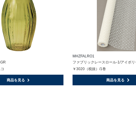
MHZFALRO1
ﾆGR
ファブリックレースロール-1/アイボリー
1コ
￥3020（税抜）/1巻
商品を見る
商品を見る