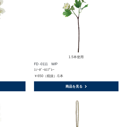
1.5本使用
FD -0111 W/P
ｽﾉｰﾎﾞｰﾙｽﾌﾟﾚｰ
￥650（税抜）/1本
商品を見る