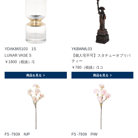
YDAK865103 1S
YKBWWL03
LUNAR VASE S
【個人宅不可】スタチューオブリバ
ティー
￥1800（税抜）/1
￥780（税抜）/1コ
商品を見る
商品を見る
FS -7939 N/P
FS -7939 P/W