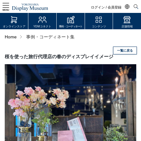
ログイン / 会員登録
MENU
日本語
オンラインストア
YDMコネクト
事例・コーディネート
コンテンツ
店舗情報
English
Home
事例・コーディネート集
中文简体
一覧に戻る
ログイン・会員登録
桜を使った旅行代理店の春のディスプレイイメージ
オンラインストア
YDM Connect
会員登録・取引申請
リンク
JDCA(ディスプレイスクール)