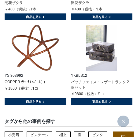
開花ザクラ
開花ザクラ
￥480（税抜）/1本
￥480（税抜）/1本
商品を見る
商品を見る
YSI303992
YKBLS12
COPPERﾌﾗﾜｰﾗｲﾌﾎﾞｰﾙ(L)
パッチフェイス・レザートランク 2
個セット
￥1800（税抜）/1コ
￥9800（税抜）/1コ
商品を見る
商品を見る
タグから他の事例を探す
小売店
ビンテージ
棚上
春
ピンク