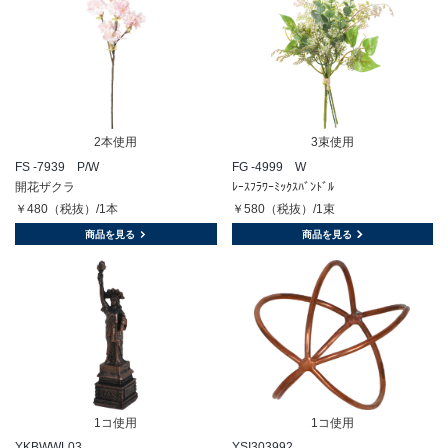
2本使用
3束使用
FS -7939 P/W
FG -4999 W
開花ザクラ
ﾚｰｽﾌﾗﾜｰﾐｯｸｽﾊﾞﾝﾄﾞﾙ
￥480（税抜）/1本
￥580（税抜）/1束
商品を見る
商品を見る
1コ使用
1コ使用
YKBWWL03
YSI303992