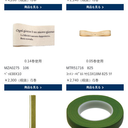
商品を見る
商品を見る
0.14巻使用
0.05巻使用
MZA0275 106
MTR51716 825
ﾍﾞｯﾛ38X10
ｺｯﾄﾝ･ﾊﾋﾟﾈｽ ﾔｸ13X18M 825 ﾗﾃ
￥2,300（税抜）/1巻
￥2,740（税抜）/1巻
商品を見る
商品を見る