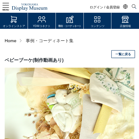
ディスプレイ、コーディネートの事例を掲載中。 横浜ディスプレイミュージアムは国内最大級のディスプレイ、デコレーシ
ョンアイテム専門店です。" />
ログイン / 会員登録
MENU
日本語
オンラインストア
YDMコネクト
事例・コーディネート
コンテンツ
店舗情報
English
Home
事例・コーディネート集
中文简体
ログイン・会員登録
一覧に戻る
ベビーブーケ(制作動画あり)
オンラインストア
YDM Connect
会員登録・取引申請
リンク
JDCA(ディスプレイスクール)