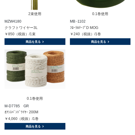
2束使用
0.1巻使用
MZW4180
MB -1102
クラフトワイヤー3L
ﾌﾛｰﾗﾙﾃｰﾌﾟD MOG
￥850（税抜）/1束
￥240（税抜）/1巻
商品を見る
商品を見る
0.1巻使用
M-D7785 GR
ｵｱｼｽﾊﾞﾝﾄﾞﾜｲﾔｰ 200M
￥4,060（税抜）/1巻
商品を見る