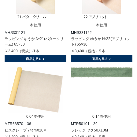
本使用
本使用
MHS331121
MHS331122
ラッピング ゆうか №21(バタークリ
ラッピング ゆうか №22(アプリコッ
ーム) 65×30
ト) 65×30
￥3,400（税抜）/1本
￥3,400（税抜）/1本
商品を見る
商品を見る
0.04本使用
0.14巻使用
MTR68570 36
MTR50101 39
ビスクレープ 74cmX20M
フレッジ ヤク50X10M
￥4,200（税抜）/1本
￥2,140（税抜）/1巻