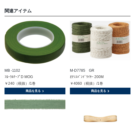
関連アイテム
MB -1102
M-D7785 GR
ﾌﾛｰﾗﾙﾃｰﾌﾟD MOG
ｵｱｼｽﾊﾞﾝﾄﾞﾜｲﾔｰ 200M
￥240（税抜）/1巻
￥4060（税抜）/1巻
商品を見る
商品を見る