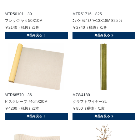
MTR50101 39
MTR51716 825
フレッジ ヤク50X10M
ｺｯﾄﾝ･ﾊﾋﾟﾈｽ ﾔｸ13X18M 825 ﾗﾃ
￥2140（税抜）/1巻
￥2740（税抜）/1巻
商品を見る
商品を見る
MTR68570 36
MZW4180
ビスクレープ 74cmX20M
クラフトワイヤー3L
￥4200（税抜）/1本
￥850（税抜）/1束
商品を見る
商品を見る