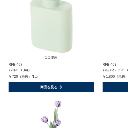
1コ使用
RFB-467
RFB-463
ﾌﾗｯﾄﾍﾞｰｽ JAD
ﾏｯﾄｿﾌﾄｳｪｰﾌﾞﾍﾞｰ
￥720（税抜）/1コ
￥1,800（税抜）
商品を見る