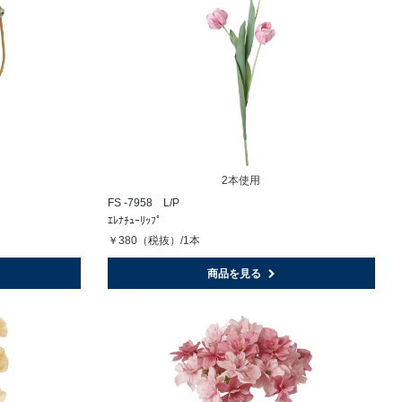
2本使用
FS -7958 L/P
ｴﾚﾅﾁｭｰﾘｯﾌﾟ
￥380（税抜）/1本
商品を見る