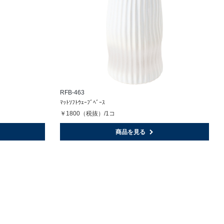
RFB-463
ﾏｯﾄｿﾌﾄｳｪｰﾌﾞﾍﾞｰｽ
￥1800（税抜）/1コ
商品を見る