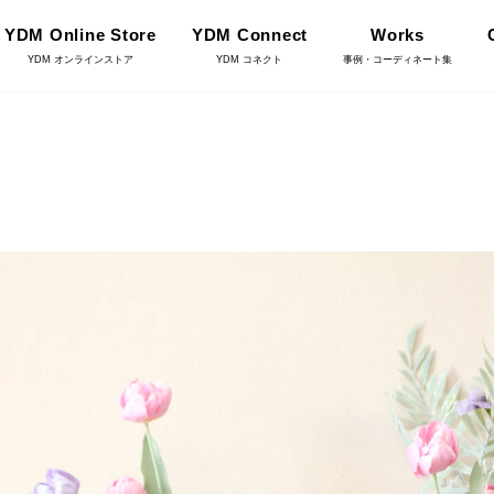
YDM Online Store
YDM Connect
Works
YDM オンラインストア
YDM コネクト
事例・コーディネート集
インテリアグリーン（鉢
リーン
物）
ース・鉢カバ
花資材
YDM Connect
雑貨
クリスマス雑貨
店舗情報・営業日
ョンアイテム
家具