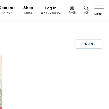
Contents
Shop
Log In
日本語
検索
ログイン / 会員登録
コンテンツ
店舗情報
MENU
日本語
Green
English
施工・グリーン
完成品
プリザーブドフラワー
一覧に戻る
中文简体
Coordinate
コーディネート
リボン
ラッピング・梱包資材
会員登録・取引申請
Arrange/Craft
アレンジ・クラフト
正月雑貨
その他
Staff blog
スタッフブログ
会社情報
什器・スタンド・ベース