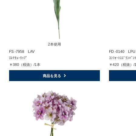
2本使用
FS -7958 LAV
FD -0140 LPU
ｴﾚﾅﾁｭｰﾘｯﾌﾟ
ｺﾝﾌｫｰﾄｽｽﾞﾗﾝﾊﾞﾝ
￥380（税抜）/1本
￥420（税抜）/
商品を見る