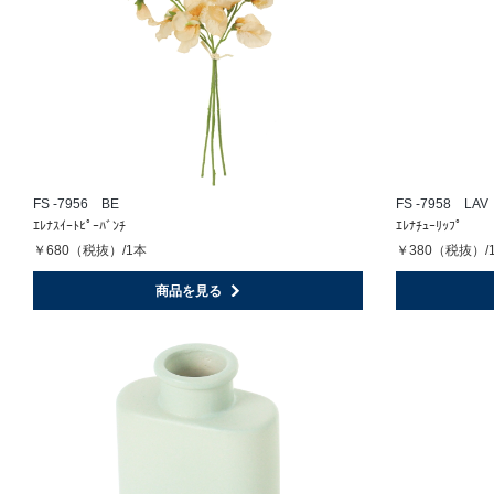
FS -7956 BE
FS -7958 LAV
ｴﾚﾅｽｲｰﾄﾋﾟｰﾊﾞﾝﾁ
ｴﾚﾅﾁｭｰﾘｯﾌﾟ
￥680（税抜）/1本
￥380（税抜）/
商品を見る