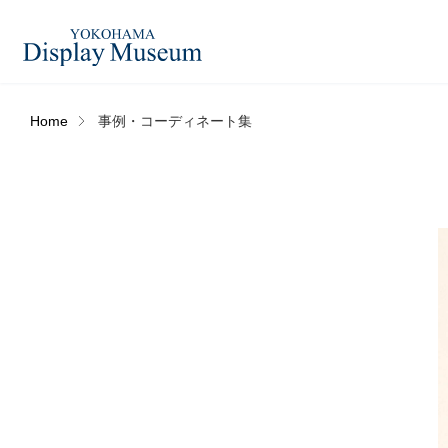
Home
事例・コーディネート集
造花（アーティフィシャ
フェイクグ
ルフラワー）
ログイン・会員登録
フラワーベ
ドライフラワー
ー
オンラインストア
コーディネートセット
ハロウィン
リンク
JDCA(ディスプレイスクール)
アウトレットアイテム
デコレーシ