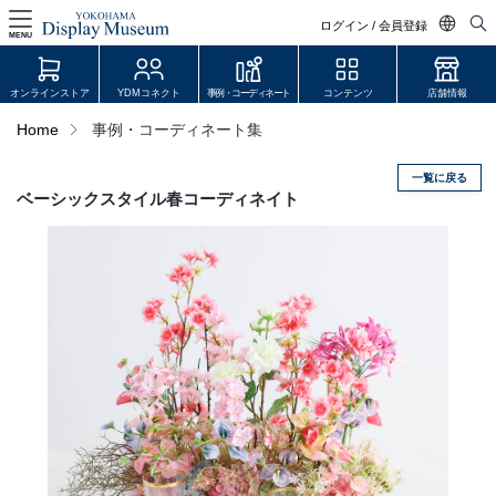
ログイン / 会員登録
MENU
日本語
オンラインストア
YDMコネクト
事例・コーディネート
コンテンツ
店舗情報
English
Home
事例・コーディネート集
中文简体
一覧に戻る
ログイン・会員登録
ベーシックスタイル春コーディネイト
オンラインストア
YDM Connect
会員登録・取引申請
リンク
JDCA(ディスプレイスクール)