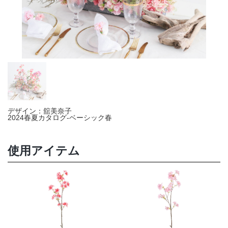
店舗情報・営業日
会社情報
採用情報
お問い合わせ
デザイン：舘美奈子
プライバシーポリシー
2024春夏カタログ-ベーシック春
使用アイテム
OFFICIAL SNS