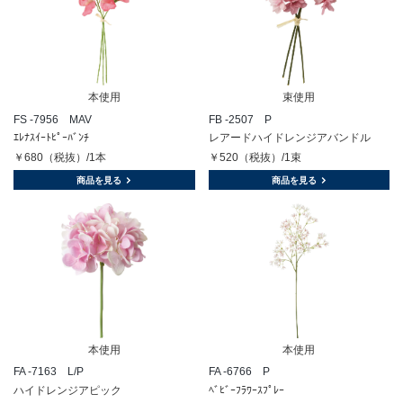
本使用
束使用
FS -7956 MAV
FB -2507 P
ｴﾚﾅｽｲｰﾄﾋﾟｰﾊﾞﾝﾁ
レアードハイドレンジアバンドル
￥680（税抜）/1本
￥520（税抜）/1束
商品を見る
商品を見る
本使用
本使用
FA -7163 L/P
FA -6766 P
ハイドレンジアピック
ﾍﾞﾋﾞｰﾌﾗﾜｰｽﾌﾟﾚｰ