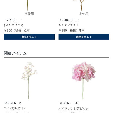
本使用
本使用
FG -5110 P
FG -4823 BR
ｵﾗﾝﾀﾞｾﾀﾞﾑﾋﾟｯｸ
ｳｨﾛｰﾌﾞﾗﾝﾁｼｮｰﾄ
￥350（税抜）/1本
￥880（税抜）/1本
商品を見る
商品を見る
関連アイテム
FA -6766 P
FA -7163 L/P
ﾍﾞﾋﾞｰﾌﾗﾜｰｽﾌﾟﾚｰ
ハイドレンジアピック