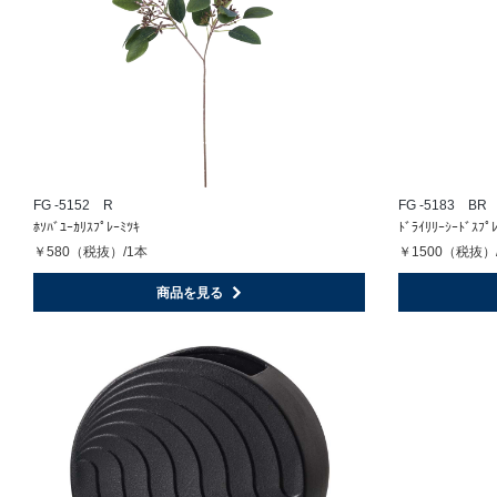
FG -5152 R
FG -5183 BR
ﾎｿﾊﾞﾕｰｶﾘｽﾌﾟﾚｰﾐﾂｷ
ﾄﾞﾗｲﾘﾘｰｼｰﾄﾞｽﾌﾟ
￥580（税抜）/1本
￥1500（税抜）
商品を見る