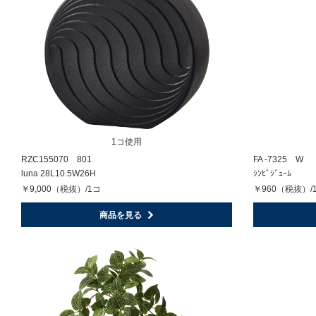
1コ使用
RZC155070 801
FA -7325 W
luna 28L10.5W26H
ｼﾝﾋﾞｼﾞｭｰﾑ
￥9,000（税抜）/1コ
￥960（税抜）/
商品を見る