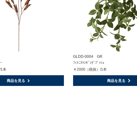
GLDD-0004 GR
ﾚｰ
ﾌｨﾄﾆｱﾊﾝｷﾞﾝｸﾞﾌﾞｯｼｭ
/1本
￥2000（税抜）/1本
商品を見る
商品を見る