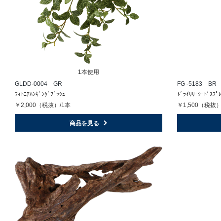
1本使用
GLDD-0004 GR
FG -5183 BR
ﾌｨﾄﾆｱﾊﾝｷﾞﾝｸﾞﾌﾞｯｼｭ
ﾄﾞﾗｲﾘﾘｰｼｰﾄﾞｽﾌﾟ
￥2,000（税抜）/1本
￥1,500（税抜）
商品を見る