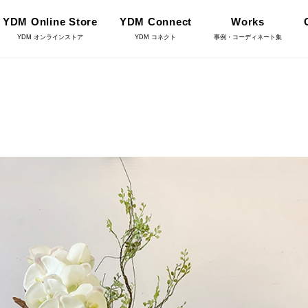
YDM Online Store
YDM Connect
Works
YDM オンラインストア
YDM コネクト
事例・コーディネート集
インテリアグリーン（鉢
リーン
物）
ース・鉢カバ
花資材
YDM Connect
雑貨
クリスマス雑貨
店舗情報・営業日
ョンアイテム
家具