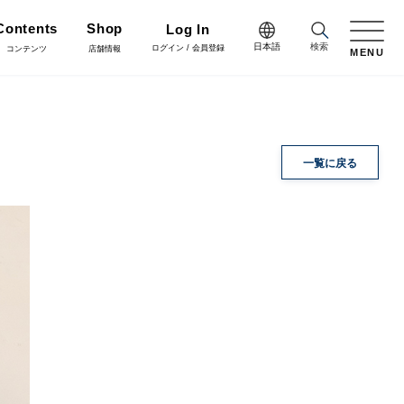
Contents
Shop
Log In
日本語
検索
ログイン / 会員登録
コンテンツ
店舗情報
MENU
日本語
Green
English
施工・グリーン
完成品
プリザーブドフラワー
一覧に戻る
中文简体
Coordinate
コーディネート
リボン
ラッピング・梱包資材
会員登録・取引申請
Arrange/Craft
アレンジ・クラフト
正月雑貨
その他
Staff blog
スタッフブログ
会社情報
什器・スタンド・ベース