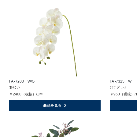
FA -7203 W/G
FA -7325 W
ｺﾁｮｳﾗﾝ
ｼﾝﾋﾞｼﾞｭｰﾑ
￥2400（税抜）/1本
￥960（税抜）/
商品を見る