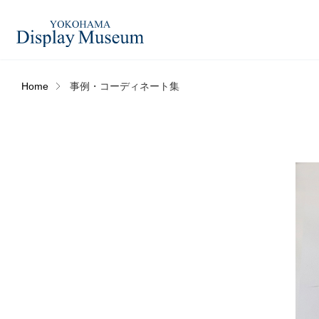
Home
事例・コーディネート集
造花（アーティフィシャ
フェイクグ
ルフラワー）
ログイン・会員登録
フラワーベ
ドライフラワー
ー
オンラインストア
コーディネートセット
ハロウィン
リンク
JDCA(ディスプレイスクール)
アウトレットアイテム
デコレーシ