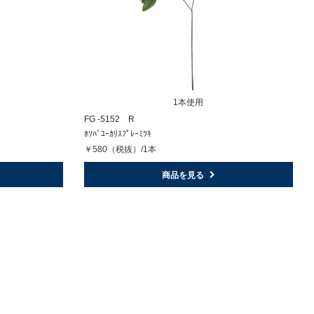
1本使用
FG -5152 R
ﾎｿﾊﾞﾕｰｶﾘｽﾌﾟﾚｰﾐﾂｷ
￥580（税抜）/1本
商品を見る