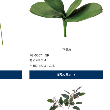
3本使用
FG -5067 GR
ｺﾁｮｳﾗﾝﾘｰﾌ M
￥480（税抜）/1本
商品を見る