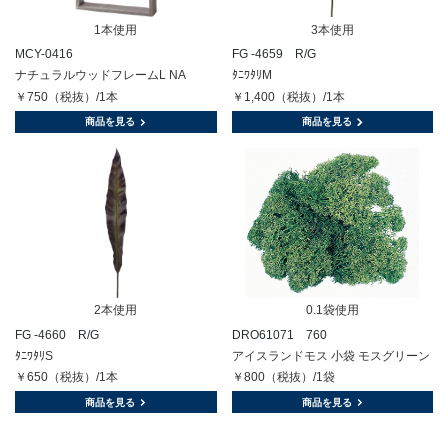
1本使用
3本使用
MCY-0416
FG -4659 R/G
ナチュラルウッドフレームL NA
ﾀﾆﾜﾀﾘM
￥750（税抜）/1本
￥1,400（税抜）/1本
商品を見る
商品を見る
2本使用
0.1袋使用
FG -4660 R/G
DRO61071 760
ﾀﾆﾜﾀﾘS
アイスランドモス 小袋 モスグリーン
￥650（税抜）/1本
￥800（税抜）/1袋
商品を見る
商品を見る