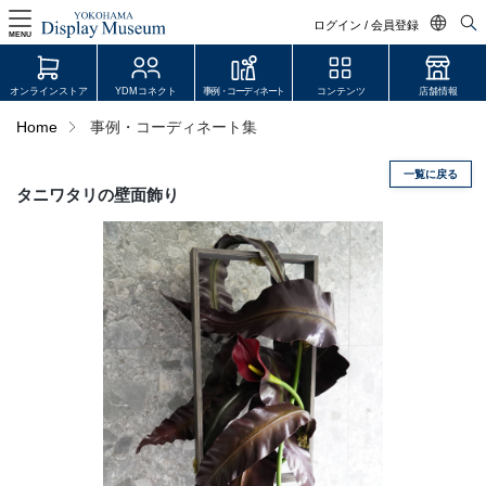
ログイン / 会員登録
MENU
日本語
オンラインストア
YDMコネクト
事例・コーディネート
コンテンツ
店舗情報
English
Home
事例・コーディネート集
中文简体
一覧に戻る
ログイン・会員登録
タニワタリの壁面飾り
オンラインストア
YDM Connect
会員登録・取引申請
リンク
JDCA(ディスプレイスクール)