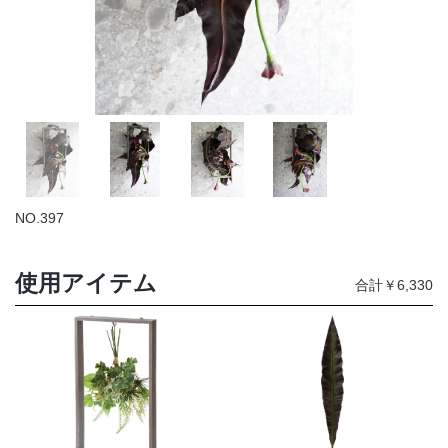
店舗情報・営業日
会社情報
採用情報
お問い合わせ
NO.397
プライバシーポリシー
使用アイテム
合計￥6,330
OFFICIAL SNS