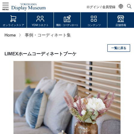
ログイン / 会員登録
MENU
日本語
オンラインストア
YDMコネクト
事例・コーディネート
コンテンツ
店舗情報
English
Home
事例・コーディネート集
中文简体
一覧に戻る
ログイン・会員登録
LIMEXホームコーディネートブーケ
オンラインストア
YDM Connect
会員登録・取引申請
リンク
JDCA(ディスプレイスクール)