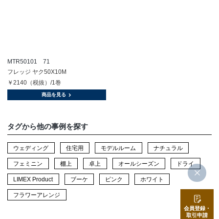
MTR50101 71
フレッジ ヤク50X10M
￥2140（税抜）/1巻
商品を見る
タグから他の事例を探す
ウェディング
住宅用
モデルルーム
ナチュラル
フェミニン
棚上
卓上
オールシーズン
ドライ
LIMEX Product
ブーケ
ピンク
ホワイト
フラワーアレンジ
会員登録・
取引申請