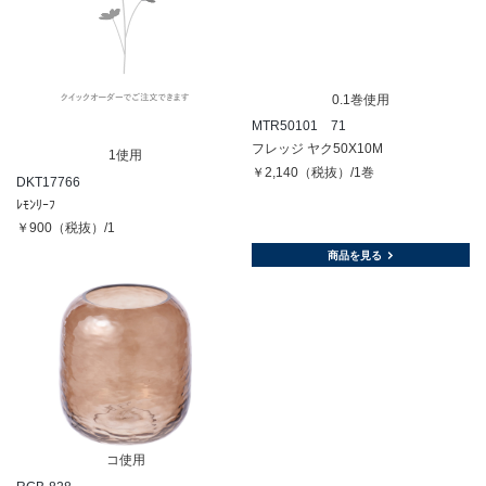
0.1巻使用
MTR50101 71
フレッジ ヤク50X10M
1使用
￥2,140（税抜）/1巻
DKT17766
ﾚﾓﾝﾘｰﾌ
￥900（税抜）/1
商品を見る
コ使用