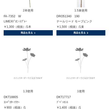
2本使用
1.5束使用
FA -7352 W
DRO51340 190
LIMEXﾋﾟｵﾆｰｽﾌﾟﾚｰ
テールリード モーブピンク
￥1,300（税抜）/1本
￥1,500（税抜）/1束
商品を見る
商品を見る
1.3使用
1使用
DKT18805
DKT17717
ｺﾝﾊﾟｸﾀｰﾌﾗﾜｰ
ﾌﾞﾍﾞｯｾﾝｽ
￥900（税抜）/1
￥1,400（税抜）/1