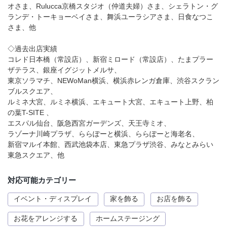
オさま、Rulucca京橋スタジオ（仲道夫婦）さま、シェラトン・グ
ランデ・トーキョーベイさま、舞浜ユーラシアさま、日食なつこ
さま、他
◇過去出店実績
コレド日本橋（常設店）、新宿ミロード（常設店）、たまプラー
ザテラス、銀座イグジットメルサ、
東京ソラマチ、NEWoMan横浜、横浜赤レンガ倉庫、渋谷スクラン
ブルスクエア、
ルミネ大宮、ルミネ横浜、エキュート大宮、エキュート上野、柏
の葉T-SITE 、
エスパル仙台、阪急西宮ガーデンズ、天王寺ミオ、
ラゾーナ川崎プラザ、ららぽーと横浜、ららぽーと海老名、
新宿マルイ本館、西武池袋本店、東急プラザ渋谷、みなとみらい
東急スクエア、他
対応可能カテゴリー
イベント・ディスプレイ
家を飾る
お店を飾る
お花をアレンジする
ホームステージング