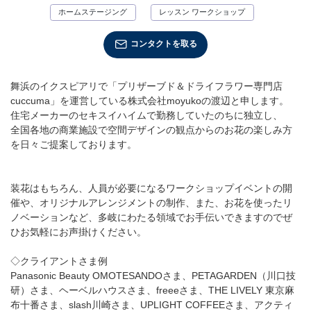
ホームステージング
レッスン ワークショップ
店舗情報・営業日
コンタクトを取る
会社情報
採用情報
舞浜のイクスピアリで「プリザーブド＆ドライフラワー専門店
cuccuma」を運営している株式会社moyukoの渡辺と申します。
住宅メーカーのセキスイハイムで勤務していたのちに独立し、
お問い合わせ
全国各地の商業施設で空間デザインの観点からのお花の楽しみ方
を日々ご提案しております。
プライバシーポリシー
装花はもちろん、人員が必要になるワークショップイベントの開
催や、オリジナルアレンジメントの制作、また、お花を使ったリ
OFFICIAL SNS
ノベーションなど、多岐にわたる領域でお手伝いできますのでぜ
ひお気軽にお声掛けください。
◇クライアントさま例
Panasonic Beauty OMOTESANDOさま、PETAGARDEN（川口技
研）さま、ヘーベルハウスさま、freeeさま、THE LIVELY 東京麻
布十番さま、slash川崎さま、UPLIGHT COFFEEさま、アクティ