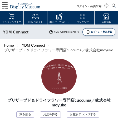
ログイン / 会員登録
MENU
日本語
オンラインストア
YDMコネクト
事例・コーディネート
コンテンツ
店舗情報
English
YDM Connect
YDM Connect について
ログイン・新規登録
中文简体
ログイン・会員登録
Home
YDM Connect
プリザーブド＆ドライフラワー専門店cuccuma／株式会社moyuko
オンラインストア
YDM Connect
会員登録・取引申請
プリザーブド＆ドライフラワー専門店cuccuma／株式会社
リンク
moyuko
JDCA(ディスプレイスクール)
家を飾る
お店を飾る
お花をアレンジする