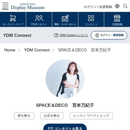
ログイン / 会員登録
MENU
日本語
オンラインストア
YDMコネクト
事例・コーディネート
コンテンツ
店舗情報
English
YDM Connect
YDM Connect について
ログイン・新規登録
中文简体
ログイン・会員登録
Home
YDM Connect
SPACE＆DECO 宮本万紀子
オンラインストア
YDM Connect
会員登録・取引申請
SPACE＆DECO 宮本万紀子
リンク
家を飾る
お店を飾る
レッスン ワークショップ
JDCA(ディスプレイスクール)
コンタクトを取る