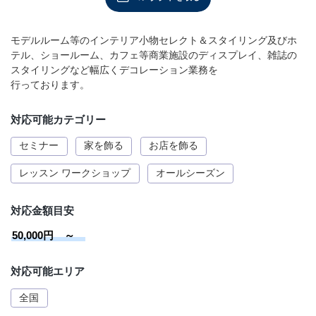
店舗情報・営業日
モデルルーム等のインテリア小物セレクト＆スタイリング及びホ
会社情報
テル、ショールーム、カフェ等商業施設のディスプレイ、雑誌の
スタイリングなど幅広くデコレーション業務を
行っております。
採用情報
対応可能カテゴリー
お問い合わせ
セミナー
家を飾る
お店を飾る
プライバシーポリシー
レッスン ワークショップ
オールシーズン
対応金額目安
OFFICIAL SNS
50,000円 ～
対応可能エリア
全国