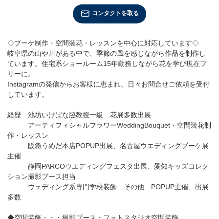
店舗情報・営業日
コンタクトを取る
会社情報
◇ブーケ制作・空間装花・レッスンを中心に対応しています◇
岐阜県の山や川がある中で、季節の風を感じながら作品を制作し
採用情報
ています。住宅系ショールーム15年勤務しながら花を学び現在フ
リーに。
お問い合わせ
Instagramの発信からお客様に恵まれ、日々お問合せご依頼を受付
しています。
プライバシーポリシー
経歴 池坊いけばな脇教授一級 花展多数出展
アーティフィシャルフラワーWeddingBouquet・空間装花制
作・レッスン
阪急うめだ本店POPUP出展、名古屋ウエディングブーケ展
OFFICIAL SNS
主催
静岡PARCOウエディングフェスタ出展、愛知キッズコレク
ション撮影ブース担当
ウェディング系専門学校装飾 その他 POPUP主催、出展
多数
◆空間装飾・・・撮影ブース・フォトスタジオ空間装飾