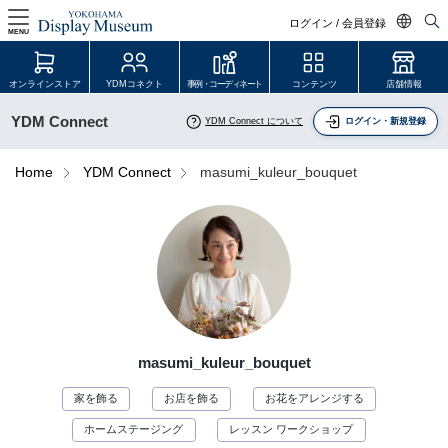
ログイン / 会員登録
MENU
日本語
オンラインストア
YDMコネクト
事例・コーディネート
コンテンツ
店舗情報
English
YDM Connect
YDM Connect について
ログイン・新規登録
中文简体
ログイン・会員登録
Home
YDM Connect
masumi_kuleur_bouquet
オンラインストア
YDM Connect
会員登録・取引申請
masumi_kuleur_bouquet
リンク
家を飾る
お店を飾る
お花をアレンジする
JDCA(ディスプレイスクール)
ホームステージング
レッスン ワークショップ