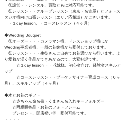
①設営・・レンタル、買取ともに対応可能です。
②レッスン・・グループレッスン（東京・名古屋）とフォトス
タジオ様向け出張レッスン（エリア応相談）がございます。
・１day lesson、・コースレッスン（４ヶ月）
◆Wedding Bouquet
①オーダー・・・カメラマン様、ドレスショップ様ほか
Wedding事業者様、一般の花嫁様から受付しております。
②レッスン・・・生徒さんご自身でお花選びから行います。よ
り愛着が湧く作品ができあがるので、大変好評です。
☆１day lesson ・・花嫁様、初心者向け、経験者スキルア
ップ
☆コースレッスン・・ブーケデザイナー育成コース（６ヶ
月）、スキルアップ（４ヶ月）
◆木とお花のギフト
☆赤ちゃん命名書・くまさん名入れキーフォルダー
☆両親贈答品・お花のフォトフレーム
プレゼント、開店祝い等 受付可能です。
・・・・