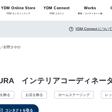
YDM Online Store
YDM Connect
Works
YDM オンラインストア
YDM コネクト
事例・コーディネート集
YDM Connect につい
インテリアグリーン（鉢
リーン
物）
ー／杉野さやか
ース・鉢カバ
花資材
YDM Connect
URA インテリアコーディネー
雑貨
クリスマス雑貨
を飾る
お店を飾る
ホームステージング
レッ
店舗情報・営業日
コンタクトを取る
ョンアイテム
家具