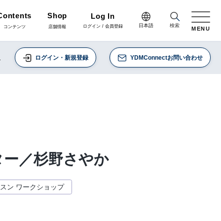
Contents
Shop
Log In
日本語
検索
ログイン / 会員登録
コンテンツ
店舗情報
MENU
日本語
て
ログイン・新規登録
YDMConnectお問い合わせ
Green
English
施工・グリーン
完成品
プリザーブドフラワー
中文简体
Coordinate
コーディネート
リボン
ラッピング・梱包資材
会員登録・取引申請
Arrange/Craft
ター／杉野さやか
アレンジ・クラフト
正月雑貨
その他
スン ワークショップ
Staff blog
スタッフブログ
会社情報
什器・スタンド・ベース