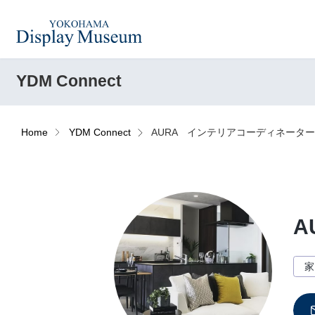
YDM Connect
造花（アーティフィシャ
フェイクグ
ルフラワー）
Home
YDM Connect
AURA インテリアコーディネータ
ログイン・会員登録
フラワーベ
ドライフラワー
ー
オンラインストア
A
コーディネートセット
ハロウィン
家
リンク
JDCA(ディスプレイスクール)
アウトレットアイテム
デコレーシ