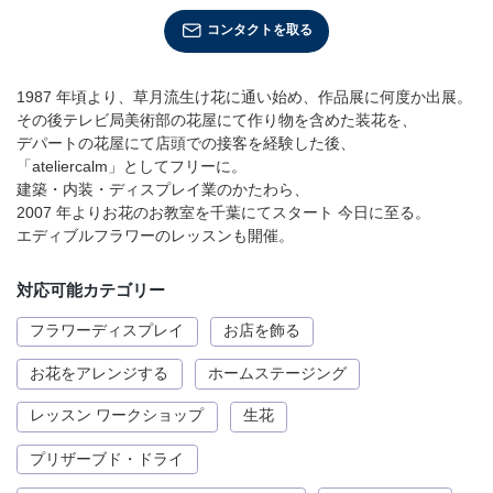
店舗情報・営業日
コンタクトを取る
会社情報
1987 年頃より、草月流生け花に通い始め、作品展に何度か出展。
その後テレビ局美術部の花屋にて作り物を含めた装花を、
採用情報
デパートの花屋にて店頭での接客を経験した後、
「ateliercalm」としてフリーに。
お問い合わせ
建築・内装・ディスプレイ業のかたわら、
2007 年よりお花のお教室を千葉にてスタート 今日に至る。
エディブルフラワーのレッスンも開催。
プライバシーポリシー
対応可能カテゴリー
フラワーディスプレイ
お店を飾る
OFFICIAL SNS
お花をアレンジする
ホームステージング
レッスン ワークショップ
生花
プリザーブド・ドライ