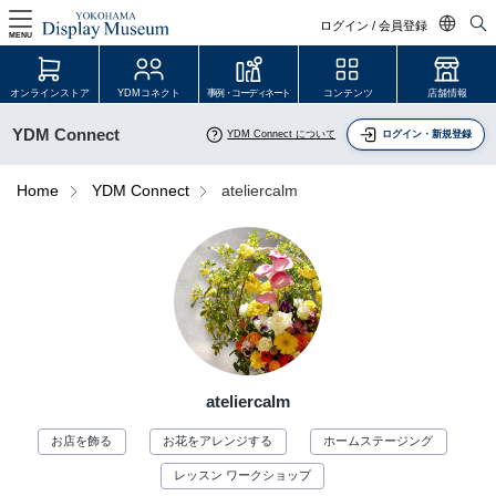
ログイン / 会員登録
MENU
日本語
オンラインストア
YDMコネクト
事例・コーディネート
コンテンツ
店舗情報
English
YDM Connect
YDM Connect について
ログイン・新規登録
中文简体
ログイン・会員登録
Home
YDM Connect
ateliercalm
オンラインストア
YDM Connect
会員登録・取引申請
ateliercalm
リンク
お店を飾る
お花をアレンジする
ホームステージング
JDCA(ディスプレイスクール)
レッスン ワークショップ