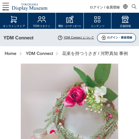
ログイン / 会員登録
MENU
日本語
オンラインストア
YDMコネクト
事例・コーディネート
コンテンツ
店舗情報
English
YDM Connect
YDM Connect について
ログイン・新規登録
中文简体
ログイン・会員登録
Home
YDM Connect
花束を持つうさぎ / 河野真知 事例
オンラインストア
YDM Connect
会員登録・取引申請
リンク
JDCA(ディスプレイスクール)