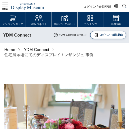
ログイン / 会員登録
MENU
日本語
オンラインストア
YDMコネクト
事例・コーディネート
コンテンツ
店舗情報
English
YDM Connect
YDM Connect について
ログイン・新規登録
中文简体
ログイン・会員登録
Home
YDM Connect
住宅展示場にてのディスプレイ / レザンジュ 事例
オンラインストア
YDM Connect
会員登録・取引申請
リンク
JDCA(ディスプレイスクール)