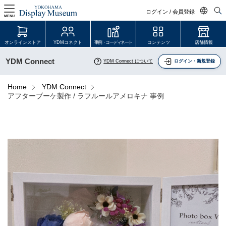
ログイン / 会員登録
MENU
日本語
オンラインストア
YDMコネクト
事例・コーディネート
コンテンツ
店舗情報
English
YDM Connect
YDM Connect について
ログイン・新規登録
中文简体
ログイン・会員登録
Home
YDM Connect
アフターブーケ製作 / ラフルールアメロキナ 事例
オンラインストア
YDM Connect
会員登録・取引申請
リンク
JDCA(ディスプレイスクール)