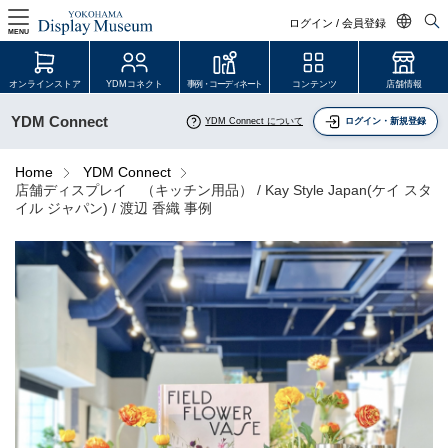
ログイン / 会員登録
MENU
日本語
オンラインストア
YDMコネクト
事例・コーディネート
コンテンツ
店舗情報
English
YDM Connect
YDM Connect について
ログイン・新規登録
中文简体
ログイン・会員登録
Home
YDM Connect
店舗ディスプレイ （キッチン用品） / Kay Style Japan(ケイ スタ
オンラインストア
イル ジャパン) / 渡辺 香織 事例
YDM Connect
会員登録・取引申請
リンク
JDCA(ディスプレイスクール)