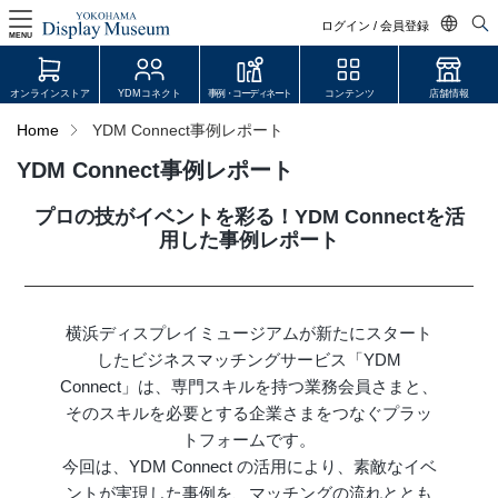
ログイン / 会員登録
MENU
日本語
オンラインストア
YDMコネクト
事例・コーディネート
コンテンツ
店舗情報
English
Home
YDM Connect事例レポート
中文简体
YDM Connect事例レポート
ログイン・会員登録
プロの技がイベントを彩る！YDM Connectを活
オンラインストア
用した事例レポート
YDM Connect
横浜ディスプレイミュージアムが新たにスタート
会員登録・取引申請
したビジネスマッチングサービス「YDM
Connect」は、専門スキルを持つ業務会員さまと、
そのスキルを必要とする企業さまをつなぐプラッ
リンク
トフォームです。
今回は、YDM Connect の活用により、素敵なイベ
JDCA(ディスプレイスクール)
ントが実現した事例を、マッチングの流れととも