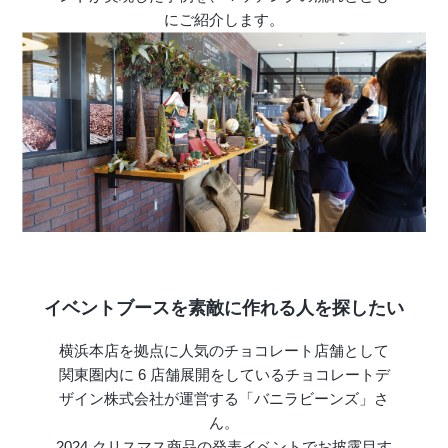
にご紹介します。
店舗情報・営業日
会社情報
採用情報
お問い合わせ
プライバシーポリシー
OFFICIAL SNS
イベントブースを素敵に作れる人を探したい
横浜本店を拠点に人気のチョコレート店舗として
関東圏内に 6 店舗展開をしているチョコレートデ
ザイン株式会社が運営する「バニラビーンズ」さ
ん。
2024 クリスマス商品の発表イベントでお披露目す