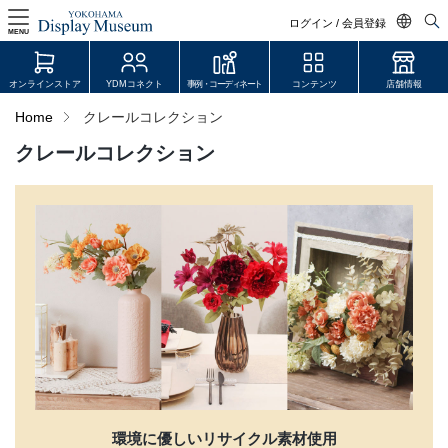
ログイン / 会員登録
MENU
日本語
オンラインストア
YDMコネクト
事例・コーディネート
コンテンツ
店舗情報
English
Home
クレールコレクション
中文简体
クレールコレクション
ログイン・会員登録
オンラインストア
YDM Connect
会員登録・取引申請
リンク
JDCA(ディスプレイスクール)
環境に優しいリサイクル素材使用