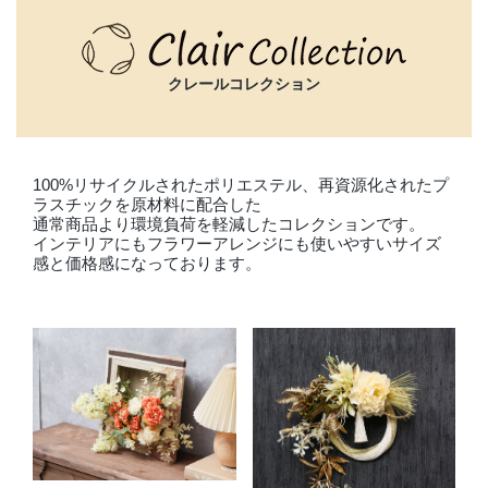
店舗情報・営業日
会社情報
クレールコレクション
採用情報
100%リサイクルされたポリエステル、再資源化されたプ
お問い合わせ
ラスチックを原材料に配合した
通常商品より環境負荷を軽減したコレクションです。
プライバシーポリシー
インテリアにもフラワーアレンジにも使いやすいサイズ
感と価格感になっております。
OFFICIAL SNS