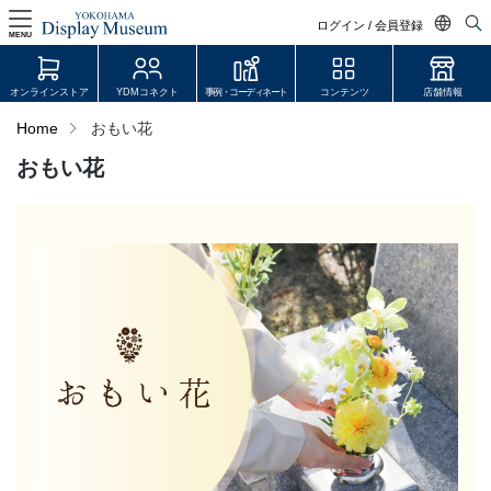
ログイン / 会員登録
MENU
日本語
オンラインストア
YDMコネクト
事例・コーディネート
コンテンツ
店舗情報
English
Home
おもい花
中文简体
おもい花
ログイン・会員登録
オンラインストア
YDM Connect
会員登録・取引申請
リンク
JDCA(ディスプレイスクール)