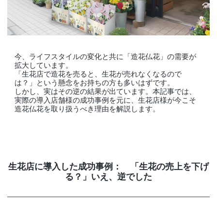
店舗情報・営業日
会社情報
今、ライフスタイルの変化と共に「造花仏花」の需要が
採用情報
拡大しています。
「生花店で造花を売ると、生花が売れなくなるので
は？」という懸念をお持ちの方も多いはずです。
お問い合わせ
しかし、実はその逆の結果が出ています。本記事では、
実際の導入店舗様の成功事例を元に、生花店様が今こそ
プライバシーポリシー
造花仏花を取り扱うべき理由を解説します。
OFFICIAL SNS
生花店に導入した成功事例： 「生花の売上を下げ
る？」いえ、逆でした