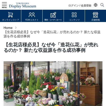
ログイン / 会員登録
MENU
日本語
オンラインストア
YDMコネクト
事例・コーディネート
コンテンツ
店舗情報
English
Home
【生花店様必見】なぜ今「造花仏花」が売れるのか？ 新たな収益
中文简体
源を作る成功事例
ログイン・会員登録
【生花店様必見】なぜ今「造花仏花」が売れ
オンラインストア
るのか？ 新たな収益源を作る成功事例
YDM Connect
会員登録・取引申請
リンク
JDCA(ディスプレイスクール)