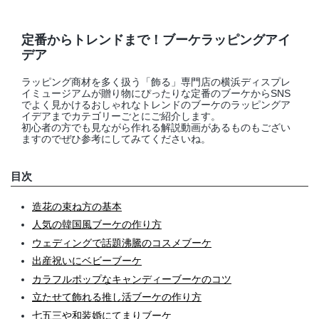
店舗情報・営業日
定番からトレンドまで！ブーケラッピングアイ
会社情報
デア
ラッピング商材を多く扱う「飾る」専門店の横浜ディスプレ
採用情報
イミュージアムが贈り物にぴったりな定番のブーケからSNS
でよく見かけるおしゃれなトレンドのブーケのラッピングア
イデアまでカテゴリーごとにご紹介します。
お問い合わせ
初心者の方でも見ながら作れる解説動画があるものもござい
ますのでぜひ参考にしてみてくださいね。
プライバシーポリシー
目次
造花の束ね方の基本
OFFICIAL SNS
人気の韓国風ブーケの作り方
ウェディングで話題沸騰のコスメブーケ
出産祝いにベビーブーケ
カラフルポップなキャンディーブーケのコツ
立たせて飾れる推し活ブーケの作り方
七五三や和装婚にてまりブーケ