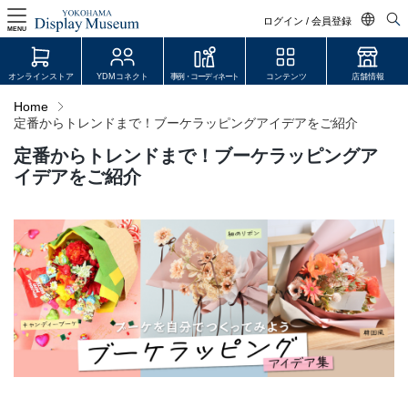
ログイン / 会員登録
MENU
日本語
オンラインストア
YDMコネクト
事例・コーディネート
コンテンツ
店舗情報
English
Home
定番からトレンドまで！ブーケラッピングアイデアをご紹介
中文简体
定番からトレンドまで！ブーケラッピングア
ログイン・会員登録
イデアをご紹介
オンラインストア
YDM Connect
会員登録・取引申請
リンク
JDCA(ディスプレイスクール)