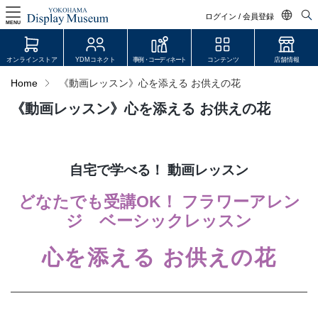
ログイン / 会員登録
MENU
日本語
オンラインストア
YDMコネクト
事例・コーディネート
コンテンツ
店舗情報
English
Home
《動画レッスン》心を添える お供えの花
中文简体
《動画レッスン》心を添える お供えの花
ログイン・会員登録
オンラインストア
自宅で学べる！ 動画レッスン
YDM Connect
どなたでも受講OK！ フラワーアレン
会員登録・取引申請
ジ ベーシックレッスン
心を添える お供えの花
リンク
JDCA(ディスプレイスクール)