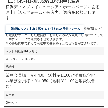
TEL：045-441-3933
②WEBでお申し込み
横浜ディスプレイミュージアムホームページにある
お申し込みフォームから入力、送信をお願いしま
す。
※先着順。但
【動画レッスン】心を添える お供えの花 受付フォーム
し定員数オーバーした場合は、お申し込みの方全員に可否について数
日中にメールにて返信をさせて頂きます。
※応募期間中であっても途中で募集終了となる場合がございます。
キット＆動画URLお届け日
7/9（木）～ 7/16（木）
受講料
業務会員様：￥4,400（送料￥1,100と消費税含む）
非業務会員様：￥4,950（送料￥1,100と消費税含
む）
限定数
60セット