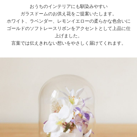
おうちのインテリアにも馴染みやすい
店舗情報・営業日
ガラスドームのお供え花をご提案いたします。
ホワイト、ラベンダー、レモンイエローの柔らかな色合いに
会社情報
ゴールドのソフトレースリボンをアクセントとして上品に仕
上げました。
採用情報
言葉では伝えきれない想いをやさしく届けてくれます。
お問い合わせ
プライバシーポリシー
OFFICIAL SNS