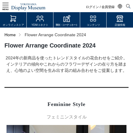
ログイン / 会員登録
MENU
日本語
オンラインストア
YDMコネクト
事例・コーディネート
コンテンツ
店舗情報
English
Home
Flower Arrange Coordinate 2024
中文简体
Flower Arrange Coordinate 2024
ログイン・会員登録
2024年の新商品を使ったトレンドスタイルの花合わせをご紹介。
オンラインストア
インテリアの傾向やこれからのフラワーデザインの在り方を踏ま
え、心地のよい空間を生み出す花の組み合わせをご提案します。
YDM Connect
会員登録・取引申請
Feminine Style
リンク
フェミニンスタイル
JDCA(ディスプレイスクール)