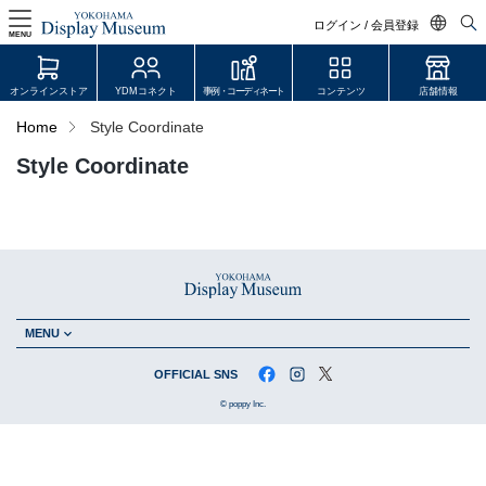
ログイン / 会員登録
MENU
日本語
オンラインストア
YDMコネクト
事例・コーディネート
コンテンツ
店舗情報
English
Home
Style Coordinate
中文简体
Style Coordinate
ログイン・会員登録
オンラインストア
YDM Connect
会員登録・取引申請
MENU
OFFICIAL SNS
© poppy Inc.
リンク
JDCA(ディスプレイスクール)