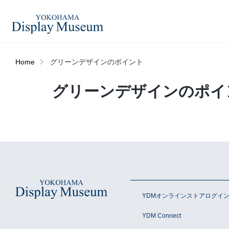
Home
グリーンデザインのポイント
造花（アーティフィシャ
グリーンデザインのポイ
フェイクグ
ルフラワー）
ログイン・会員登録
プリザーブドフラワー
ドライフラ
オンラインストア
ディスプレ
ラッピング・梱包資材
ベルティキ
リンク
YDMオンラインストアログイ
YDM Connect
JDCA(ディスプレイスクール)
その他
アウトレッ