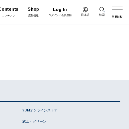
Contents
Shop
Log In
日本語
検索
ログイン / 会員登録
コンテンツ
店舗情報
MENU
日本語
Green
English
施工・グリーン
樹木用鉢
アレンジ/贈答用/完成品
中文简体
Coordinate
コーディネート
花資材
リボン
会員登録・取引申請
Flower Design
フラワーデザイン
クリスマス雑貨
正月雑貨
YDMオンラインストア
Staff blog
スタッフブログ
施工・グリーン
会社情報
家具
什器・スタンド・ベース