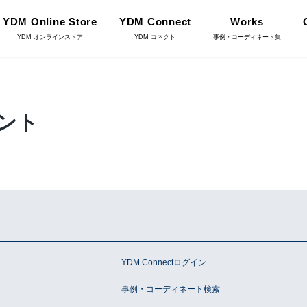
YDM Online Store
YDM Connect
Works
YDM オンラインストア
YDM コネクト
事例・コーディネート集
インテリアグリーン（鉢
ント
リーン
物・樹木）
フラワーベース・鉢カバ
ワー
ー
YDM Connect
イキット・ノ
ハロウィン雑貨
ット
ン
YDM Connectログイン
事例・コーディネート検索
ディスプレイ/デコレー
店舗情報・営業日
トアイテム