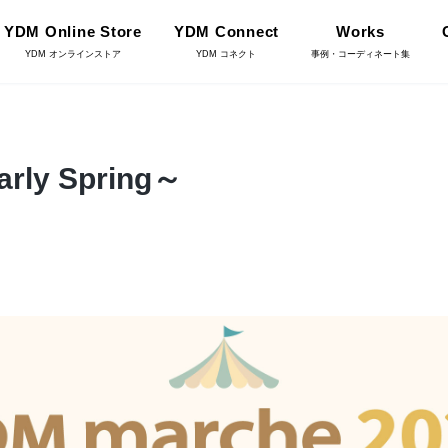
YDM Online Store
YDM Connect
Works
YDM オンラインストア
YDM コネクト
事例・コーディネート集
インテリアグリーン（鉢
rly Spring～
リーン
物・樹木）
フラワーベース・鉢カバ
ワー
ー
YDM Connect
イキット・ノ
ハロウィン雑貨
ット
ディスプレイ/デコレー
店舗情報・営業日
トアイテム