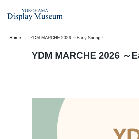
Home
YDM MARCHE 2026 ～Early Spring～
造花（アーティフィシャ
YDM MARCHE 2026 ～Ea
フェイクグ
ルフラワー）
ログイン・会員登録
プリザーブドフラワー
ドライフラ
オンラインストア
ディスプレ
ラッピング・梱包資材
ベルティキ
リンク
JDCA(ディスプレイスクール)
その他
アウトレッ