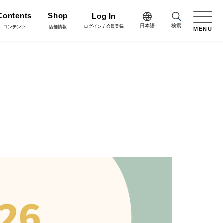
Contents
Shop
Log In
日本語
検索
ログイン / 会員登録
コンテンツ
店舗情報
MENU
日本語
Green
English
施工・グリーン
樹木用鉢
アレンジ/贈答用/完成品
中文简体
Coordinate
コーディネート
花資材
リボン
会員登録・取引申請
Flower Design
フラワーデザイン
クリスマス雑貨
正月雑貨
Staff blog
スタッフブログ
会社情報
家具
什器・スタンド・ベース