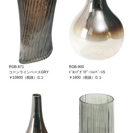
RGB-871
RGB-900
コーンラインベースGRY
ﾄﾞﾛｯﾌﾟｸﾞﾗﾃﾞｰｼｮﾝﾍﾞｰｽS
￥10800（税抜）/1コ
￥1800（税抜）/1コ