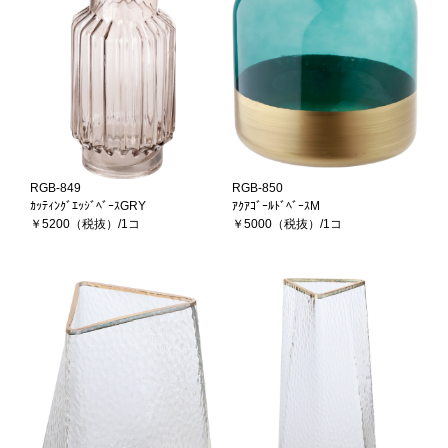
RGB-849
RGB-850
ｶｯﾃｨﾝｸﾞｴｯｼﾞﾍﾞｰｽGRY
ｱｸｱｺﾞｰﾙﾄﾞﾍﾞｰｽM
￥5200（税抜）/1コ
￥5000（税抜）/1コ