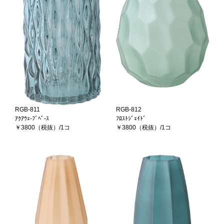
RGB-811
RGB-812
ｱｸｱｳｪ-ﾌﾞﾍﾞ-ｽ
ﾌﾛｽﾄｼﾞｪｲﾄﾞ
￥3800（税抜）/1コ
￥3800（税抜）/1コ