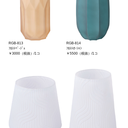
RGB-813
RGB-814
ﾌﾛｽﾄﾍﾞ-ｼﾞｭ
ﾌﾛｽﾄｵｰｼｬﾝ
￥3000（税抜）/1コ
￥5500（税抜）/1コ