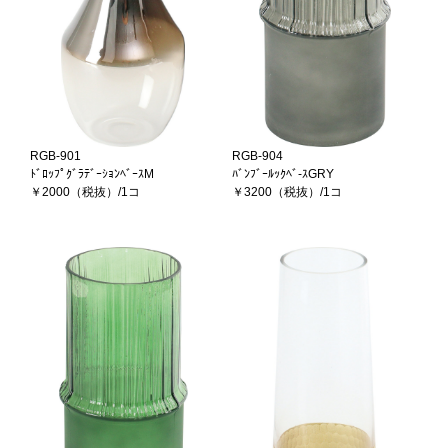
RGB-901
RGB-904
ﾄﾞﾛｯﾌﾟｸﾞﾗﾃﾞｰｼｮﾝﾍﾞｰｽM
ﾊﾞﾝﾌﾞｰﾙｯｸﾍﾞ-ｽGRY
￥2000（税抜）/1コ
￥3200（税抜）/1コ