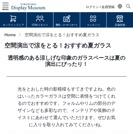
ログイン / 会員登録
MENU
日本語
オンラインストア
YDMコネクト
事例・コーディネート
コンテンツ
店舗情報
English
Home
空間演出で涼をとる！おすすめ夏ガラス
中文简体
空間演出で涼をとる！おすすめ夏ガラス
ログイン・会員登録
透明感のある涼しげな印象のガラスベースは夏の
オンラインストア
演出にぴったり！
YDM Connect
光をとおした時の影模様もすてきですよね。色の
会員登録・取引申請
はいったカラーガラスは空間に表情をつけてくれ
るのでおすすめです。フォルムやリムの部分のデ
ザインなども多彩なので、インテリアや装飾のテ
リンク
イストにあわせて選んでいただけます。ぜひお気
に入りを取り入れてみてくださいね。
JDCA(ディスプレイスクール)