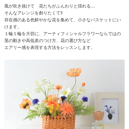
風が吹き抜けて 花たちがふんわりと揺れる…
店舗情報・営業日
そんなアレンジを創りたくて‼
存在感のある色鮮やかな花を集めて、小さなバスケットにい
会社情報
けます。
１輪１輪を大切に、アーティフィシャルフラワーならではの
採用情報
茎の動きや高低差のつけ方、花の選び方など
エアリー感を表現する方法をレッスンします。
お問い合わせ
プライバシーポリシー
OFFICIAL SNS