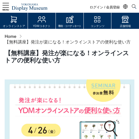
ログイン / 会員登録
MENU
日本語
オンラインストア
YDMコネクト
事例・コーディネート
コンテンツ
店舗情報
English
Home
【無料講座】発注が楽になる！オンラインストアの便利な使い方
中文简体
【無料講座】発注が楽になる！オンラインス
ログイン・会員登録
トアの便利な使い方
オンラインストア
YDM Connect
会員登録・取引申請
リンク
JDCA(ディスプレイスクール)