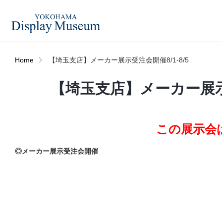
Home
【埼玉支店】メーカー展示受注会開催8/1-8/5
造花（アーティフィシャ
【埼玉支店】メーカー展示受
フェイクグ
ルフラワー）
ログイン・会員登録
この展示会
プリザーブドフラワー
ドライフラ
オンラインストア
◎メーカー展示受注会開催
ディスプレ
ラッピング・梱包資材
ベルティキ
リンク
JDCA(ディスプレイスクール)
その他
アウトレッ