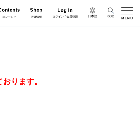
Contents
Shop
Log In
日本語
検索
ログイン / 会員登録
コンテンツ
店舗情報
MENU
日本語
Green
English
施工・グリーン
樹木用鉢
アレンジ/贈答用/完成品
中文简体
Coordinate
コーディネート
ております。
花資材
リボン
会員登録・取引申請
Flower Design
フラワーデザイン
クリスマス雑貨
正月雑貨
Staff blog
スタッフブログ
会社情報
家具
什器・スタンド・ベース