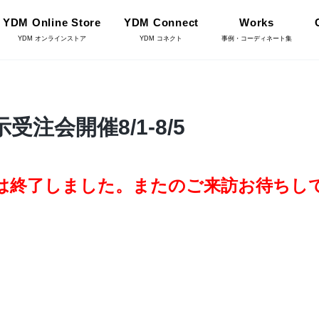
YDM Online Store
YDM Connect
Works
YDM オンラインストア
YDM コネクト
事例・コーディネート集
インテリアグリーン（鉢
注会開催8/1-8/5
リーン
物・樹木）
フラワーベース・鉢カバ
は終了しました。またのご来訪お待ちし
ワー
ー
YDM Connect
イキット・ノ
ハロウィン雑貨
ット
ディスプレイ/デコレー
店舗情報・営業日
トアイテム