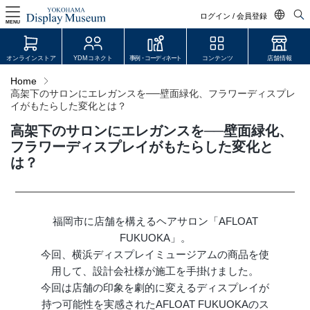
ログイン / 会員登録
MENU
日本語
オンラインストア
YDMコネクト
事例・コーディネート
コンテンツ
店舗情報
English
Home
高架下のサロンにエレガンスを──壁面緑化、フラワーディスプレ
中文简体
イがもたらした変化とは？
ログイン・会員登録
高架下のサロンにエレガンスを──壁面緑化、
オンラインストア
フラワーディスプレイがもたらした変化と
は？
YDM Connect
会員登録・取引申請
福岡市に店舗を構えるヘアサロン「AFLOAT
FUKUOKA」。
今回、横浜ディスプレイミュージアムの商品を使
リンク
用して、設計会社様が施工を手掛けました。
今回は店舗の印象を劇的に変えるディスプレイが
JDCA(ディスプレイスクール)
持つ可能性を実感されたAFLOAT FUKUOKAのス