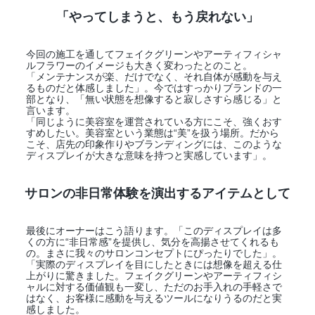
「やってしまうと、もう戻れない」
今回の施工を通してフェイクグリーンやアーティフィシャ
ルフラワーのイメージも大きく変わったとのこと。
「メンテナンスが楽、だけでなく、それ自体が感動を与え
るものだと体感しました」。今ではすっかりブランドの一
部となり、「無い状態を想像すると寂しさすら感じる」と
言います。
「同じように美容室を運営されている方にこそ、強くおす
すめしたい。美容室という業態は“美”を扱う場所。だから
こそ、店先の印象作りやブランディングには、このような
ディスプレイが大きな意味を持つと実感しています」。
サロンの非日常体験を演出するアイテムとして
最後にオーナーはこう語ります。「このディスプレイは多
くの方に“非日常感”を提供し、気分を高揚させてくれるも
の。まさに我々のサロンコンセプトにぴったりでした」。
「実際のディスプレイを目にしたときには想像を超える仕
上がりに驚きました。フェイクグリーンやアーティフィシ
ャルに対する価値観も一変し、ただのお手入れの手軽さで
はなく、お客様に感動を与えるツールになりうるのだと実
感しました。