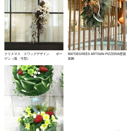
クリスマス スワッグデザイン ボー
800°DEGREES ARTISAN PIZZERIA壁面
ゲン（弧 弓型）
装飾