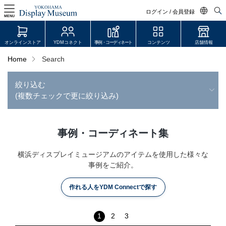
ログイン / 会員登録
MENU
日本語
オンラインストア
YDMコネクト
事例・コーディネート
コンテンツ
店舗情報
English
Home
Search
中文简体
絞り込む
ログイン・会員登録
(複数チェックで更に絞り込み)
オンラインストア
YDM Connect
事例・コーディネート集
会員登録・取引申請
横浜ディスプレイミュージアムのアイテムを使用した様々な
事例をご紹介。
作れる人をYDM Connectで探す
リンク
JDCA(ディスプレイスクール)
1
2
3