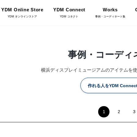
YDM Online Store
YDM Connect
Works
YDM オンラインストア
YDM コネクト
事例・コーディネート集
インテリアグリーン（鉢
事例・コーディ
リーン
物）
横浜ディスプレイミュージアムのアイテムを
ース・鉢カバ
花資材
作れる人をYDM Conne
YDM Connect
雑貨
クリスマス雑貨
1
2
3
店舗情報・営業日
ョンアイテム
家具