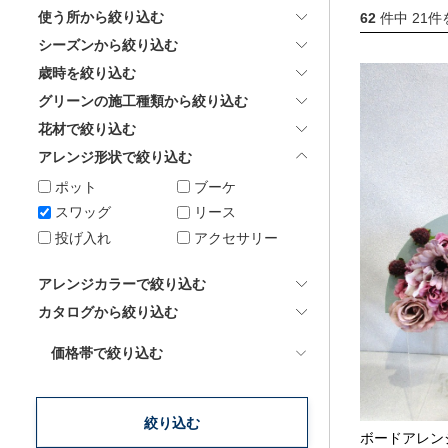
使う所から絞り込む
62
件中 21件
シーズンから絞り込む
採用情報
歳時を絞り込む
グリーンの施工種類から絞り込む
花材で絞り込む
アレンジ形状で絞り込む
ポット
ブーケ
スワッグ
リース
投げ入れ
アクセサリー
アレンジカラーで絞り込む
カタログから絞り込む
価格帯で絞り込む
絞り込む
ボードアレン