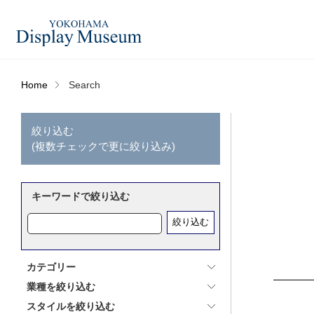
Home
Search
造花（アーティフィシャ
フェイクグ
ルフラワー）
絞り込む
(複数チェックで更に絞り込み)
ログイン・会員登録
フラワーベ
ドライフラワー
ー
キーワードで絞り込む
オンラインストア
絞り込む
コーディネートセット
ハロウィン
カテゴリー
リンク
業種を絞り込む
スタイルを絞り込む
JDCA(ディスプレイスクール)
アウトレットアイテム
デコレーシ