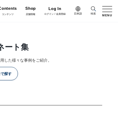
Contents
Shop
Log In
日本語
検索
ログイン / 会員登録
コンテンツ
店舗情報
MENU
日本語
Green
English
施工・グリーン
ネート集
完成品
プリザーブドフラワー
中文简体
Coordinate
使用した様々な事例をご紹介。
コーディネート
リボン
ラッピング・梱包資材
ctで探す
会員登録・取引申請
Arrange/Craft
アレンジ・クラフト
正月雑貨
その他
Staff blog
スタッフブログ
会社情報
什器・スタンド・ベース