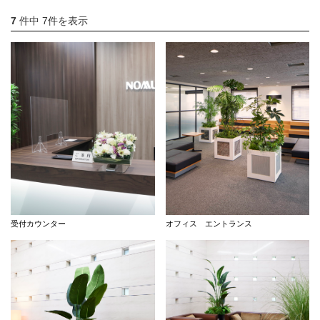
店舗情報・営業日
7
件中 7件を表示
会社情報
採用情報
お問い合わせ
プライバシーポリシー
OFFICIAL SNS
受付カウンター
オフィス エントランス