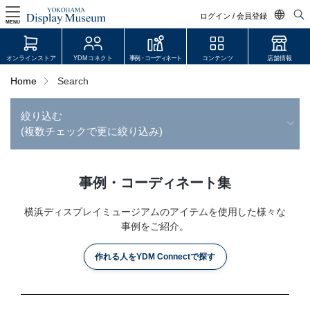
ログイン / 会員登録
MENU
日本語
オンラインストア
YDMコネクト
事例・コーディネート
コンテンツ
店舗情報
English
Home
Search
中文简体
絞り込む
ログイン・会員登録
(複数チェックで更に絞り込み)
オンラインストア
YDM Connect
事例・コーディネート集
会員登録・取引申請
横浜ディスプレイミュージアムのアイテムを使用した様々な
事例をご紹介。
作れる人をYDM Connectで探す
リンク
JDCA(ディスプレイスクール)