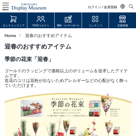
ログイン / 会員登録
MENU
日本語
オンラインストア
YDMコネクト
事例・コーディネート
コンテンツ
店舗情報
English
Home
迎春のおすすめアイテム
中文简体
迎春のおすすめアイテム
ログイン・会員登録
季節の花束「迎春」
オンラインストア
ゴールドのラッピングで価格以上のボリュームを追求したアイテ
ムです。
YDM Connect
造花のユリは花粉が出ないためアレルギーなどの心配がなく飾っ
ていただけます。
会員登録・取引申請
リンク
JDCA(ディスプレイスクール)